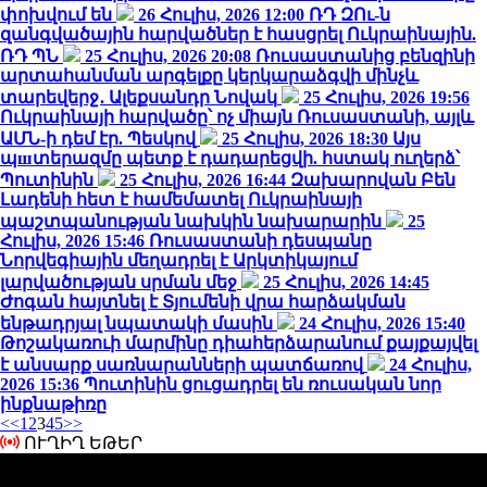
փոխվում են
26 Հուլիս, 2026 12:00
ՌԴ ԶՈւ-ն
զանգվածային հարվածներ է հասցրել Ուկրաինային.
ՌԴ ՊՆ
25 Հուլիս, 2026 20:08
Ռուսաստանից բենզինի
արտահանման արգելքը կերկարաձգվի մինչև
տարեվերջ․ Ալեքսանդր Նովակ
25 Հուլիս, 2026 19:56
Ուկրաինայի հարվածը՝ ոչ միայն Ռուսաստանի, այլև
ԱՄՆ-ի դեմ էր. Պեսկով
25 Հուլիս, 2026 18:30
Այս
պшտերազմը պետք է դադարեցվի. հստակ ուղերձ՝
Պուտինին
25 Հուլիս, 2026 16:44
Զախարովան Բեն
Լադենի հետ է համեմատել Ուկրաինայի
պաշտպանության նախկին նախարարին
25
Հուլիս, 2026 15:46
Ռուսաստանի դեսպանը
Նորվեգիային մեղադրել է Արկտիկայում
լարվածության սրման մեջ
25 Հուլիս, 2026 14:45
Ժոգան հայտնել է Տյումենի վրա հարձակման
ենթադրյալ նպատակի մասին
24 Հուլիս, 2026 15:40
Թոշակառուի մարմինը դիահերձարանում քայքայվել
է անսարք սառնարանների պատճառով
24 Հուլիս,
2026 15:36
Պուտինին ցուցադրել են ռուսական նոր
ինքնաթիռը
<<
1
2
3
4
5
>>
ՈՒՂԻՂ ԵԹԵՐ