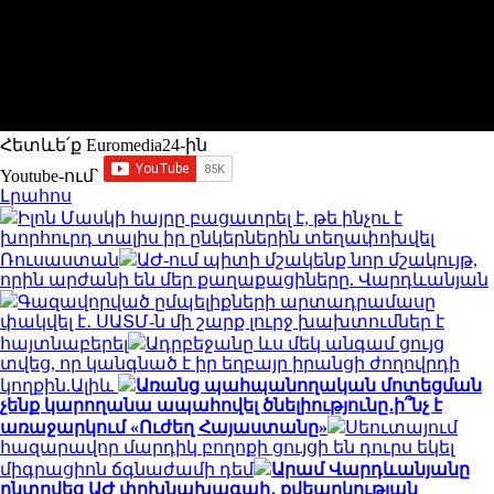
Հետևե՛ք Euromedia24-ին
Youtube-ում`
Լրահոս
Իլոն Մասկի հայրը բացատրել է, թե ինչու է
խորհուրդ տալիս իր ընկերներին տեղափոխվել
Ռուսաստան
ԱԺ-ում պիտի մշակենք նոր մշակույթ,
որին արժանի են մեր քաղաքացիները. Վարդևանյան
Գազավորված ըմպելիքների արտադրամասը
փակվել է․ ՍԱՏՄ-ն մի շարք լուրջ խախտումներ է
հայտնաբերել
Ադրբեջանը ևս մեկ անգամ ցույց
տվեց, որ կանգնած է իր եղբայր իրանցի ժողովրդի
կողքին.Ալիև
Առանց պահպանողական մոտեցման
չենք կարողանա ապահովել ծնելիությունը․ի՞նչ է
առաջարկում «Ուժեղ Հայաստանը»
Սեուտայում
հազարավոր մարդիկ բողոքի ցույցի են դուրս եկել
միգրացիոն ճգնաժամի դեմ
Արամ Վարդևանյանը
ընտրվեց ԱԺ փոխնախագահ․ քվեարկության