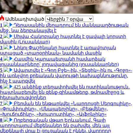
Ամենադիտված
1
Դերասանին մեղադրում են մանկապղծության
մեջ․ նա ձերբակալվել է
2
Սիլվա Հակոբյանը հայտնել է ցավալի կորստի
մասին (Լուսանկար)
3
Նիկոլ Փաշինյանը հայտնել է առավոտյան
ստացած «տարօրինակ» նամակի մասին
4
Հասմիկ Կարապետյանի համարձակ
լուսանկարները՝ լողավազանից (լուսանկարներ)
5
Ավարտվել է «Գող Բջե»-ին, «Տեցիկ»-ին ու «Գոջո»-
ին առնչվող քրեական վարույթի նախաքննությունը.
ինչ է պարզվել
6
425 անձինք տեղափոխվել են ոստիկանություն․
հայտնաբերվել են զենք-զինամթերք, թմրամիջոց և
հետախուզվողներ
7
Բերման են ենթարկվել «Նարդոսցի Սերգուլիկը»,
«Փումփուլիկը», «Սնայպերչիկը», «Բեթմենը»,
«Խուճուճիկը», «Խուտուտիկը», «Այֆոնչիկը»
8
Ողբերգական վթար Երևանում․ Գայի
պողոտայում մեքենաներ են բախվել, մեկ այլ
մեքենայի վրա էլ ցուցանակ է ընկել. վարորդը