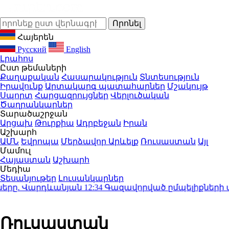
Հայերեն
Русский
English
Լրահոս
Ըստ թեմաների
Քաղաքական
Հասարակություն
Տնտեսություն
Իրավունք
Արտակարգ պատահարներ
Մշակույթ
Սպորտ
Հարցազրույցներ
Վերլուծական
Ծաղրանկարներ
Տարածաշրջան
Արցախ
Թուրքիա
Ադրբեջան
Իրան
Աշխարհ
ԱՄՆ
Եվրոպա
Մերձավոր Արևելք
Ռուսաստան
Այլ
Մամուլ
Հայաստան
Աշխարհ
Մեդիա
Տեսանյութեր
Լուսանկարներ
րը. Վարդևանյան
12:34
Գազավորված ըմպելիքների արտա
Ռուսաստան