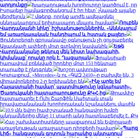
արդյունքը
Խաղաղության խորհուրդը կարծում է, որ
Իսրայելը համագործակցում է իր հետ՝ չնայած պլանը
մերժելուն
7 մթերք, որոնք արժե ավելացնել
սննդակարգում երիտասարդ մնալու համար
Ռուբեն
Վարդանյանի կինը՝ իշխանություններին․ «Ակնկալում
եմ առարկայական հանդիպում և հստակ քայլեր»
Ցուկերբերգի զբոսանավը օգնություն չի ցուցաբերել
Ալյասկայի ափերի մոտ գտնվող նավակին
Եթե
Վարդևանյանը թեկուզ մեկ նիստ նախագահի,
կիմանաք՝ որակը որն է. Ղազարյան
Ֆրանսիայի
հարավում բռնկված հրդեհը մոտ 153 հեկտար
տարածք է ընդգրկել
Խոշոր ավտովթար
Կոտայքում․ «Mercedes»-ն ու «ԳԱԶ 2410»-ը բախվել են, 3
վիրավորներից 2-ը երեխաներ են
«Ինչ արել եմ
Հայաստանի համար՝ պատմությունը կգնահատի»․
Ծառուկյանի հայտարարությունը ՔԿՀ-ից
Թրամփը
հայտարարել է Ուիլ Շարֆին Սպիտակ տան
իրավաբանական խորհրդական նշանակելու մասին
10.9 մլն եվրո հափշտակած հանցավոր խմբի
անդամներից մեկը 11 տարի անց հայտնաբերվել է․ ՔԿ
Հայ շախմատիստները պայքարում են Եվրոպայի
առաջնության առաջատար դիրքերի համար
«Պարզ
Լիճ» հանգստյան գոտուն հարակից անտառում