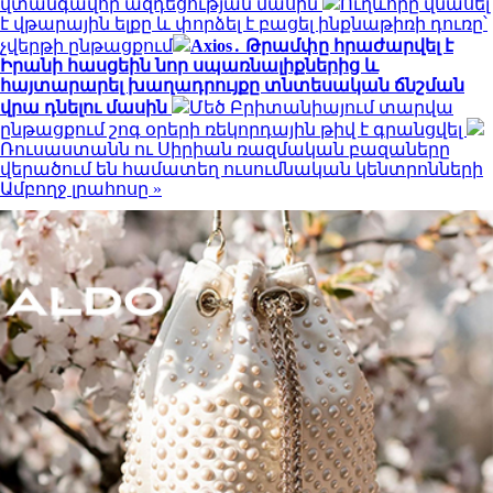
վտանգավոր ազդեցության մասին
Ուղևորը վնասել
է վթարային ելքը և փորձել է բացել ինքնաթիռի դուռը՝
չվերթի ընթացքում
Axios․ Թրամփը հրաժարվել է
Իրանի հասցեին նոր սպառնալիքներից և
հայտարարել խաղադրույքը տնտեսական ճնշման
վրա դնելու մասին
Մեծ Բրիտանիայում տարվա
ընթացքում շոգ օրերի ռեկորդային թիվ է գրանցվել
Ռուսաստանն ու Սիրիան ռազմական բազաները
վերածում են համատեղ ուսումնական կենտրոնների
Ամբողջ լրահոսը »