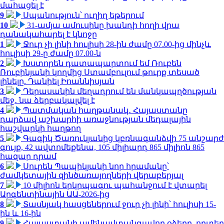
մահացել է
9
Սպանություն՝ ուղիղ եթերում
10
31-ամյա ամուսինը խանդի հողի վրա
դանակահարել է կնոջը
1
Ջուր չի լինի հուլիսի 28-ին ժամը 07.00-ից մինչև
հուլիսի 29-ը ժամը 07.00-ն
2
Խստորեն դատապարտում եմ Ռուբեն
Ռուբինյանի կողմից Ստամբուլում թուրք տեսած
լինելը. Դանիել Իոաննիսյան
3
Դերասանին մեղադրում են մանկապղծության
մեջ․ նա ձերբակալվել է
4
Պատմական հաղթանակ․ Հայաստանը
դարձավ աշխարհի առաջնության մեդալային
հաշվարկի հաղթող
5
Գագիկ Ծառուկյանից կբռնագանձվի 75 անշարժ
գույք, 42 ավտոմեքենա, 105 միլիարդ 865 միլիոն 865
հազար դրամ
6
Սուրեն Պապիկյանի նոր հրամանը՝
ժամկետային զինծառայողների վերաբերյալ
7
10 միլիոն երկրպագու պահանջում է վտարել
Արգենտինային ԱԱ-2026-ից
8
Տասնյակ հասցեներում ջուր չի լինի՝ հուլիսի 15-
ին և 16-ին
9
Հայաստանի ամենավտանգավոր օձերը. որտեղ