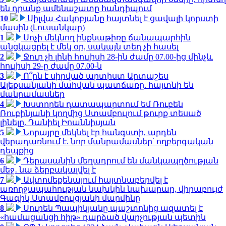
են դրանք ամենաշատը հանդիպում
10
Սիլվա Հակոբյանը հայտնել է ցավալի կորստի
մասին (Լուսանկար)
1
Սոչի մեկնող ինքնաթիռը ճանապարհին
անցկացրել է մեկ օր, սակայն տեղ չի հասել
2
Ջուր չի լինի հուլիսի 28-ին ժամը 07.00-ից մինչև
հուլիսի 29-ը ժամը 07.00-ն
3
Ո՞րն է սիրված արտիստ Արտաշես
Ալեքսանյանի մահվան պատճառը. հայտնի են
մանրամասներ
4
Խստորեն դատապարտում եմ Ռուբեն
Ռուբինյանի կողմից Ստամբուլում թուրք տեսած
լինելը. Դանիել Իոաննիսյան
5
Նորայրը մեկնել էր հանգստի, արդեն
վերադառնում է. նոր մանրամասներ՝ ողբերգական
դեպքից
6
Դերասանին մեղադրում են մանկապղծության
մեջ․ նա ձերբակալվել է
7
Ավտոմեքենայում հայտնաբերվել է
առողջապահության նախկին նախարար, վիրաբույժ
Գագիկ Ստամբուլցյանի մարմինը
8
Սուրեն Պապիկյանը պաշտոնից ազատել է
«համացանցի հիթ» դարձած վարչության պետին