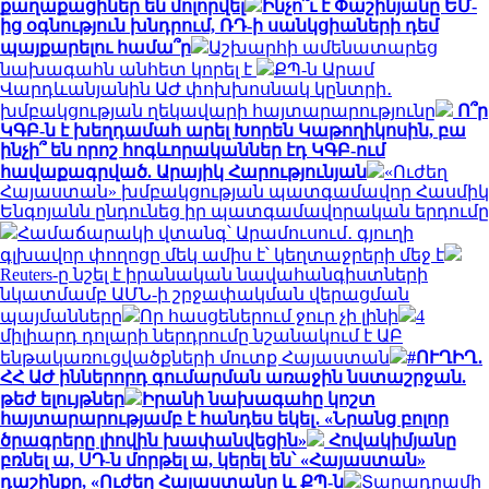
քաղաքացիներ են մոլորվել
Ինչո՞ւ է Փաշինյանը ԵՄ-
ից օգնություն խնդրում, ՌԴ-ի սանկցիաների դեմ
պայքարելու համա՞ր
Աշխարհի ամենատարեց
նախագահն անհետ կորել է
ՔՊ-ն Արամ
Վարդևանյանին ԱԺ փոխխոսնակ կընտրի․
խմբակցության ղեկավարի հայտարարությունը
Ո՞ր
ԿԳԲ-ն է խեղդամահ արել Խորեն Կաթողիկոսին, բա
ինչի՞ են որոշ հոգևորականներ էդ ԿԳԲ-ում
հավաքագրված. Արայիկ Հարությունյան
«Ուժեղ
Հայաստան» խմբակցության պատգամավոր Հասմիկ
Ենգոյանն ընդունեց իր պատգամավորական երդումը
Համաճարակի վտանգ՝ Արամուսում․ գյուղի
գլխավոր փողոցը մեկ ամիս է՝ կեղտաջրերի մեջ է
Reuters-ը նշել է իրանական նավահանգիստների
նկատմամբ ԱՄՆ-ի շրջափակման վերացման
պայմանները
Որ հասցեներում ջուր չի լինի
4
միլիարդ դոլարի ներդրումը նշանակում է ԱԲ
ենթակառուցվածքների մուտք Հայաստան
#ՈՒՂԻՂ․
ՀՀ ԱԺ իններորդ գումարման առաջին նստաշրջան.
թեժ ելույթներ
Իրանի նախագահը կոշտ
հայտարարությամբ է հանդես եկել․ «Նրանց բոլոր
ծրագրերը լիովին խափանվեցին»
Հովակիմյանը
բռնել ա, ՍԴ-ն մորթել ա, կերել են՝ «Հայաստան»
դաշինքը, «Ուժեղ Հայաստանը և ՔՊ-ն
Տարադրամի