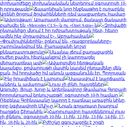
փոխարժեքը փոխանակման կետերում օգոստոսի 10-
ի դրությամբ
Ճապոնիան նոր ինքնաթիռ է ուղարկել
Ադենի ծոցում ծովահենների դեմ պայքարելու համար
Ավտովթար՝ Արարատի մարզում․ ճակատ ճակատի
բախվել են «Mercedes CLS»-ն ու «Opel Astra»-ն
«Զոհվածի
ընտանիքը մնում է իր դժբախտության հետ, հետո
ամեն ինչ մոռացվում է»․ Աբրահամյան
«Փուփուլիկներին» բռնում են, «ռազբորկաները»
շարունակվում են․ Բադալյանի կոշտ
քննադատությունը
Սևանա լճում քաղաքացին
ուժեղ քամու հետևանքով չի կարողացել
վերադառնալ ափ
«Ավարտվեց հերթական
կալանքս, քրվարույթի մասին կասեմ ընդամենը մեկ
բան, իմ հոդվածը իմ անուն ազգանունն էր. Պողոսյան
Ինչ իրավիճակ է Լարսում
Սպասվում է կարճատև
անձրև և ամպրոպ
Լույս չի լինի. հասցեներ
Առյուծը, Ցուլը, Խոյը և Աղեղնավորը Թամարա Գլոբայի
հորոսկոպում երկուշաբթի՝ օգոստոսի 10-ի համար
Ռեբեկա Գրինսպանը կարող է դառնալ առաջին կինը,
որը կգլխավորի ՄԱԿ-ը
Նոան գոլառատ խաղում
հաղթեց Շիրակին
Հարյուրավոր հասցեներում լույս
չի լինելու՝ օգոստոսի 10-ին, 11-ին, 12-ին, 13-ին, 14-ին, 17-
ին, 18-ին և 20-ին
Բժիշկը զգուշացրել է շոգի